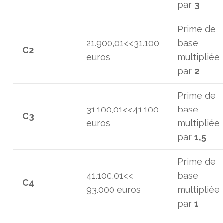
par
3
Prime de
21.900,01<<31.100
base
C2
euros
multipliée
par
2
Prime de
31.100,01<<41.100
base
C3
euros
multipliée
par
1,5
Prime de
41.100,01<<
base
C4
93.000 euros
multipliée
par
1