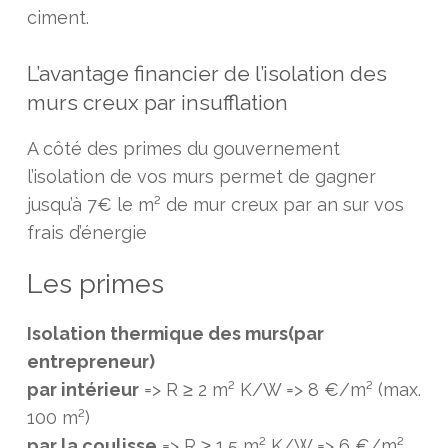
ciment.
L’avantage financier de l’isolation des
murs creux par insufflation
A côté des primes du gouvernement
l’isolation de vos murs permet de gagner
jusqu’à 7€ le m² de mur creux par an sur vos
frais d’énergie
Les primes
Isolation thermique des murs
(par
entrepreneur)
par intérieur
=> R ≥ 2 m² K/W => 8 €/m² (max.
100 m²)
par la coulisse
=> R ≥ 1,5 m² K/W => 6 €/m²