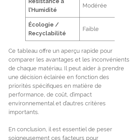
Résistance à
Modérée
Bo
l’Humidité
Écologie /
Faible
Fai
Recyclabilité
Ce tableau offre un aperçu rapide pour
comparer les avantages et les inconvénients
de chaque matériau. Il peut aider à prendre
une décision éclairée en fonction des
priorités spécifiques en matière de
performance, de coût, d’impact
environnemental et d’autres critères
importants.
En conclusion, il est essentiel de peser
soigneusement ces facteurs pour