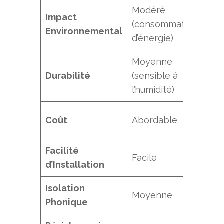
Modéré
Impact
Élev
(consommation
Environnemental
bio
d’énergie)
Moyenne
Durabilité
(sensible à
Bo
l’humidité)
Abo
Coût
Abordable
mo
Facilité
Facile
Fac
d’Installation
Isolation
Moyenne
Fai
Phonique