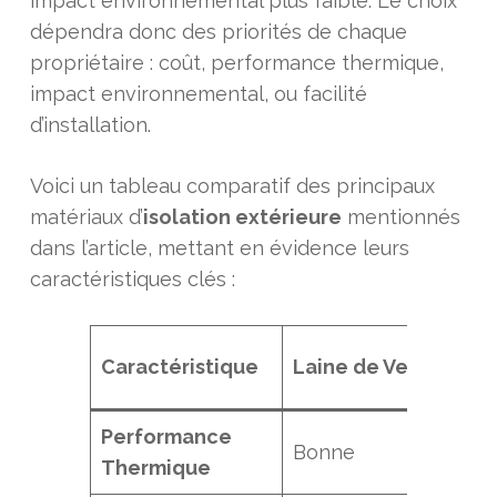
impact environnemental plus faible. Le choix
dépendra donc des priorités de chaque
propriétaire : coût, performance thermique,
impact environnemental, ou facilité
d’installation.
Voici un tableau comparatif des principaux
matériaux d’
isolation extérieure
mentionnés
dans l’article, mettant en évidence leurs
caractéristiques clés :
Pol
Caractéristique
Laine de Verre
Exp
Performance
Bonne
Exc
Thermique